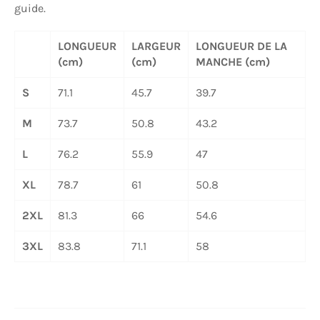
guide.
LONGUEUR
LARGEUR
LONGUEUR DE LA
(cm)
(cm)
MANCHE (cm)
S
71.1
45.7
39.7
M
73.7
50.8
43.2
L
76.2
55.9
47
XL
78.7
61
50.8
2XL
81.3
66
54.6
3XL
83.8
71.1
58