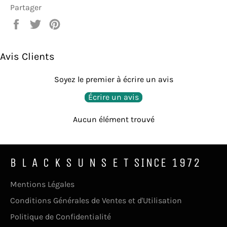
Partager
Partager
Tweeter
Épingler
sur
sur
sur
Facebook
Twitter
Pinterest
Avis Clients
Soyez le premier à écrire un avis
Écrire un avis
Aucun élément trouvé
B L A C K S U N S E T SINCE 1972
Mentions Légales
Conditions Générales de Ventes et d'Utilisation
Politique de Confidentialité